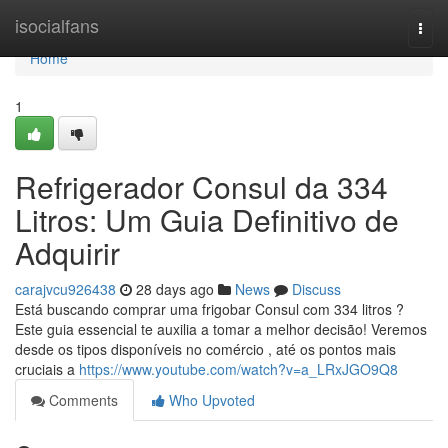
Home
isocialfans
Togg
navi
Home
1
Refrigerador Consul da 334
Litros: Um Guia Definitivo de
Adquirir
carajvcu926438
28 days ago
News
Discuss
Está buscando comprar uma frigobar Consul com 334 litros ?
Este guia essencial te auxilia a tomar a melhor decisão! Veremos
desde os tipos disponíveis no comércio , até os pontos mais
cruciais a
https://www.youtube.com/watch?v=a_LRxJGO9Q8
Comments
Who Upvoted