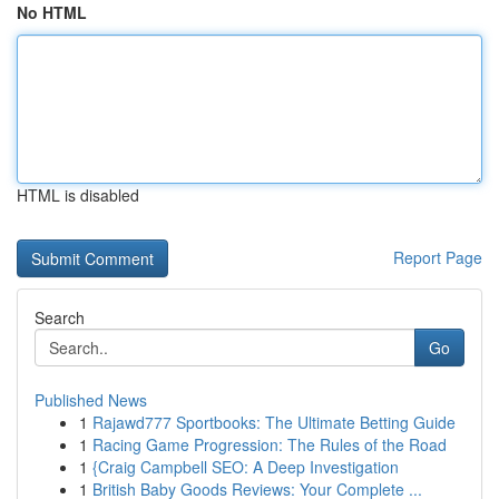
No HTML
HTML is disabled
Report Page
Search
Go
Published News
1
Rajawd777 Sportbooks: The Ultimate Betting Guide
1
Racing Game Progression: The Rules of the Road
1
{Craig Campbell SEO: A Deep Investigation
1
British Baby Goods Reviews: Your Complete ...