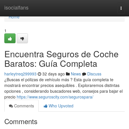
Home
isocialfans
Togg
navi
Home
1
Encuentra Seguros de Coche
Baratos: Guía Completa
harleytreq299993
32 days ago
News
Discuss
¿Buscas el pólizas de vehículo más ? Esta guía completa te
mostrará encontrar precios asequibles . Exploraremos distintas
opciones , considerando buscadores web, consejos para bajar el
precio
https://www.seguroscity.com/segurospara/
Comments
Who Upvoted
Comments