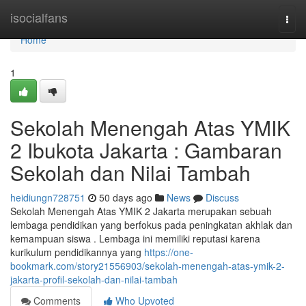
Home
isocialfans
Togg
navi
Home
1
Sekolah Menengah Atas YMIK
2 Ibukota Jakarta : Gambaran
Sekolah dan Nilai Tambah
heidiungn728751
50 days ago
News
Discuss
Sekolah Menengah Atas YMIK 2 Jakarta merupakan sebuah
lembaga pendidikan yang berfokus pada peningkatan akhlak dan
kemampuan siswa . Lembaga ini memiliki reputasi karena
kurikulum pendidikannya yang
https://one-
bookmark.com/story21556903/sekolah-menengah-atas-ymik-2-
jakarta-profil-sekolah-dan-nilai-tambah
Comments
Who Upvoted