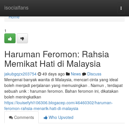
Home
isocialfans
Togg
navi
Home
1
Haruman Feromon: Rahsia
Memikat Hati di Malaysia
jakubgqzx203754
49 days ago
News
Discuss
Mengenai banyak wanita di Malaysia, mencari cinta yang ideal
boleh menjadi perjalanan yang memusingkan . Namun , terdapat
sebuah unik : haruman feromon. Bahan feromon ini, dikatakan
boleh meningkatkan
https://louisefyhl106306.blogacep.com/46460302/haruman-
feromon-rahsia-menarik-hati-di-malaysia
Comments
Who Upvoted