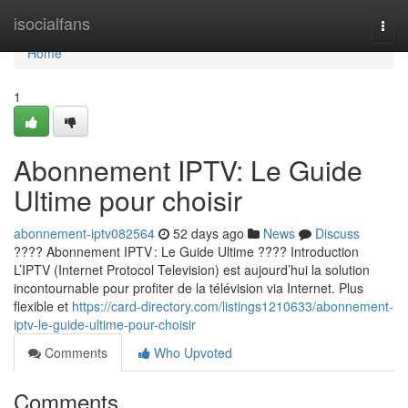
Home
isocialfans
Togg
navi
Home
1
Abonnement IPTV: Le Guide
Ultime pour choisir
abonnement-iptv082564
52 days ago
News
Discuss
???? Abonnement IPTV : Le Guide Ultime ???? Introduction
L’IPTV (Internet Protocol Television) est aujourd’hui la solution
incontournable pour profiter de la télévision via Internet. Plus
flexible et
https://card-directory.com/listings1210633/abonnement-
iptv-le-guide-ultime-pour-choisir
Comments
Who Upvoted
Comments