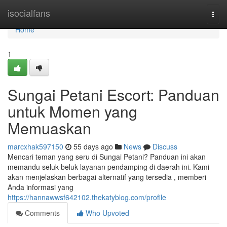
Home
isocialfans
Togg
navi
Home
1
Sungai Petani Escort: Panduan
untuk Momen yang
Memuaskan
marcxhak597150
55 days ago
News
Discuss
Mencari teman yang seru di Sungai Petani? Panduan ini akan
memandu seluk-beluk layanan pendamping di daerah ini. Kami
akan menjelaskan berbagai alternatif yang tersedia , memberi
Anda informasi yang
https://hannawwsf642102.thekatyblog.com/profile
Comments
Who Upvoted