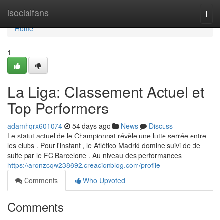
Home
isocialfans
Togg
navi
Home
1
La Liga: Classement Actuel et
Top Performers
adamhqrx601074
54 days ago
News
Discuss
Le statut actuel de le Championnat révèle une lutte serrée entre
les clubs . Pour l'instant , le Atlético Madrid domine suivi de de
suite par le FC Barcelone . Au niveau des performances
https://aronzcqw238692.creacionblog.com/profile
Comments
Who Upvoted
Comments