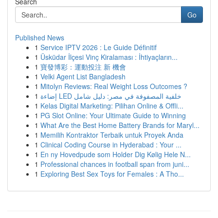
Search
Go
Published News
1
Service IPTV 2026 : Le Guide Définitif
1
Üsküdar İlçesi Vinç Kiralaması : İhtiyaçların...
1
寶發博彩：運動投注 新 機會
1
Velki Agent List Bangladesh
1
Mitolyn Reviews: Real Weight Loss Outcomes ?
1
إضاءة LED خلفية المصفوفة في مصر: دليل شامل
1
Kelas Digital Marketing: Pilihan Online & Offli...
1
PG Slot Online: Your Ultimate Guide to Winning
1
What Are the Best Home Battery Brands for Maryl...
1
Memilih Kontraktor Terbaik untuk Proyek Anda
1
Clinical Coding Course in Hyderabad : Your ...
1
En ny Hovedpude som Holder Dig Kølig Hele N...
1
Professional chances in football span from juni...
1
Exploring Best Sex Toys for Females : A Tho...