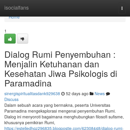
Home
isocialfans
Togg
navi
Home
1
Dialog Rumi Penyembuhan :
Menjalin Ketuhanan dan
Kesehatan Jiwa Psikologis di
Paramadina
sinergispiritualitasdank929638
52 days ago
News
Discuss
Dalam sebuah acara yang bermakna, peserta Universitas
Paramadina mengeksplorasi mengenai penyembuhan Rumi.
Dialog ini menyoroti bagaimana menghubungkan filosofi sufisme,
khususnya pemikiran Rumi,
https://estelledhqz296835.blogpostie.com/62308448/dialog-rumi-