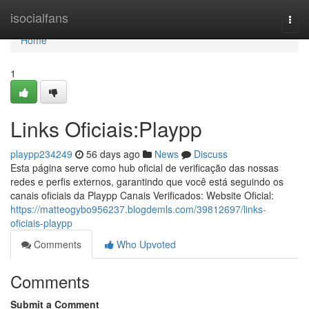
Home
isocialfans
Togg
navi
Home
1
Links Oficiais:Playpp
playpp234249
56 days ago
News
Discuss
Esta página serve como hub oficial de verificação das nossas
redes e perfis externos, garantindo que você está seguindo os
canais oficiais da Playpp Canais Verificados: Website Oficial:
https://matteogybo956237.blogdemls.com/39812697/links-
oficiais-playpp
Comments
Who Upvoted
Comments
Submit a Comment