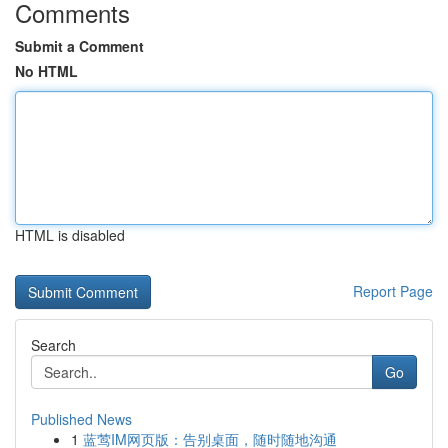
Comments
Submit a Comment
No HTML
HTML is disabled
Report Page
Search
Go
Published News
1
蓝莺IM网页版：告别桌面，随时随地沟通