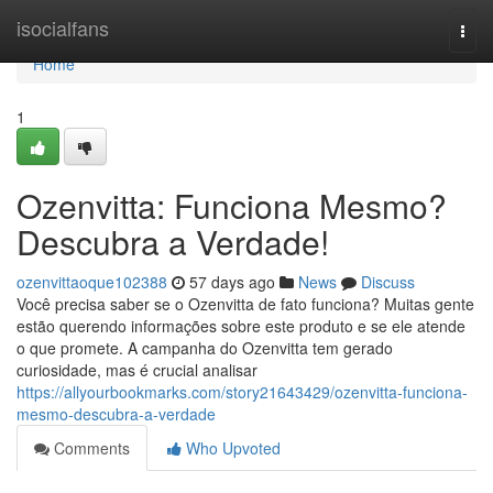
Home
isocialfans
Togg
navi
Home
1
Ozenvitta: Funciona Mesmo?
Descubra a Verdade!
ozenvittaoque102388
57 days ago
News
Discuss
Você precisa saber se o Ozenvitta de fato funciona? Muitas gente
estão querendo informações sobre este produto e se ele atende
o que promete. A campanha do Ozenvitta tem gerado
curiosidade, mas é crucial analisar
https://allyourbookmarks.com/story21643429/ozenvitta-funciona-
mesmo-descubra-a-verdade
Comments
Who Upvoted