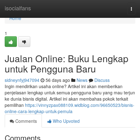
Home
isocialfans
Togg
navi
Home
1
Jualan Online: Buku Lengkap
untuk Pengguna Baru
sidneynfyj947094
56 days ago
News
Discuss
Ingin mendirikan usaha online? Artikel ini akan memberikan
penjelasan lengkap untuk semua pengguna baru yang mau terjun
ke dunia bisnis digital. Artikel ini akan membahas pokok terkait
pemilihan
https://vinnyzpax088109.widblog.com/96650523/bisnis-
online-cara-lengkap-untuk-pemula
Comments
Who Upvoted
Comments