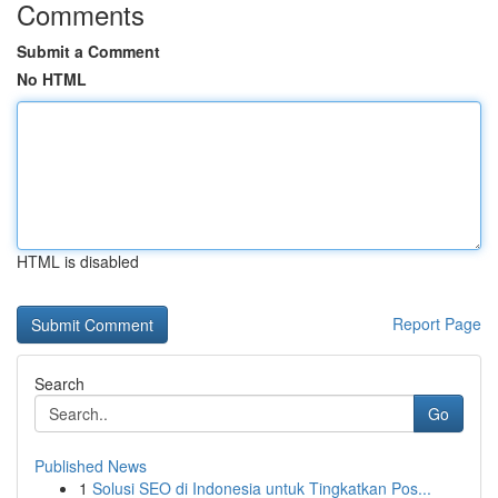
Comments
Submit a Comment
No HTML
HTML is disabled
Report Page
Search
Go
Published News
1
Solusi SEO di Indonesia untuk Tingkatkan Pos...