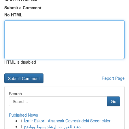
Submit a Comment
No HTML
HTML is disabled
Report Page
Search
Go
Published News
1
İzmir Eskort: Alsancak Çevresindeki Seçenekler
1
دعاء للعورات: إرشاد بسيط وواضح