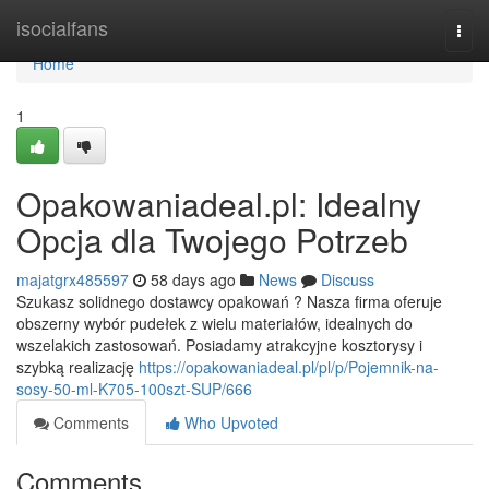
Home
isocialfans
Togg
navi
Home
1
Opakowaniadeal.pl: Idealny
Opcja dla Twojego Potrzeb
majatgrx485597
58 days ago
News
Discuss
Szukasz solidnego dostawcy opakowań ? Nasza firma oferuje
obszerny wybór pudełek z wielu materiałów, idealnych do
wszelakich zastosowań. Posiadamy atrakcyjne kosztorysy i
szybką realizację
https://opakowaniadeal.pl/pl/p/Pojemnik-na-
sosy-50-ml-K705-100szt-SUP/666
Comments
Who Upvoted
Comments