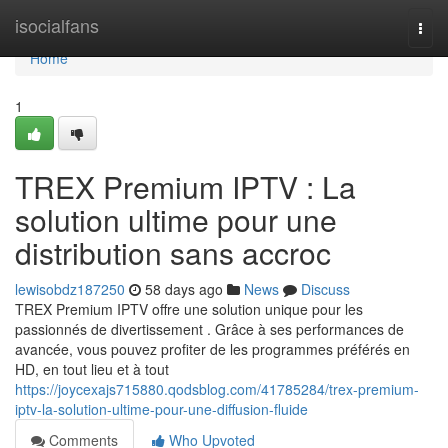
Home
isocialfans
Togg
navi
Home
1
TREX Premium IPTV : La
solution ultime pour une
distribution sans accroc
lewisobdz187250
58 days ago
News
Discuss
TREX Premium IPTV offre une solution unique pour les
passionnés de divertissement . Grâce à ses performances de
avancée, vous pouvez profiter de les programmes préférés en
HD, en tout lieu et à tout
https://joycexajs715880.qodsblog.com/41785284/trex-premium-
iptv-la-solution-ultime-pour-une-diffusion-fluide
Comments
Who Upvoted