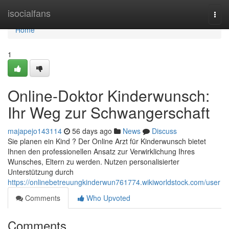
Home
isocialfans
Togg
navi
Home
1
Online-Doktor Kinderwunsch:
Ihr Weg zur Schwangerschaft
majapejo143114
56 days ago
News
Discuss
Sie planen ein Kind ? Der Online Arzt für Kinderwunsch bietet
Ihnen den professionellen Ansatz zur Verwirklichung Ihres
Wunsches, Eltern zu werden. Nutzen personalisierter
Unterstützung durch
https://onlinebetreuungkinderwun761774.wikiworldstock.com/user
Comments
Who Upvoted
Comments