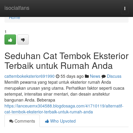
Home
isocialfans
Togg
navi
Home
1
Seduhan Cat Tembok Eksterior
Terbaik untuk Rumah Anda
cattembokeksterior691990
55 days ago
News
Discuss
Memilih pewarna yang tepat untuk eksterior rumah Anda
merupakan urusan yang utama. Perhatikan faktor seperti cuaca
setempat, intensitas sinar mentari, dan desain arsitektur
bangunan Anda. Beberapa
https://lanceuemx304588.blogdosaga.com/41710119/alternatif-
cat-tembok-eksterior-terbaik-untuk-rumah-anda
Comments
Who Upvoted