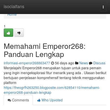
Home
isocialfans
Togg
navi
Home
1
Memahami Emperor268:
Panduan Lengkap
informasi-emperor268863477
56 days ago
News
Discuss
Menjelajahi Emperor268 merupakan tujuan untuk para pemain
yang ingin mengeksplorasi fitur menarik yang ada . Ulasan berikut
bertujuan penjelasan komprehensif tentang teknik menggunakan
platform
https://theogrfh263250.blogpostie.com/62854110/memahami-
emperor268-panduan-lengkap
Comments
Who Upvoted