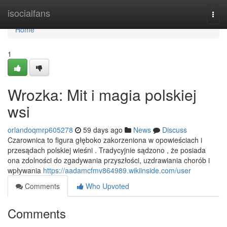
Home
isocialfans
Togg
navi
Home
1
Wrozka: Mit i magia polskiej
wsi
orlandoqmrp605278
59 days ago
News
Discuss
Czarownica to figura głęboko zakorzeniona w opowieściach i
przesądach polskiej wieśni . Tradycyjnie sądzono , że posiada
ona zdolności do zgadywania przyszłości, uzdrawiania chorób i
wpływania
https://aadamcfmv864989.wikiinside.com/user
Comments
Who Upvoted
Comments