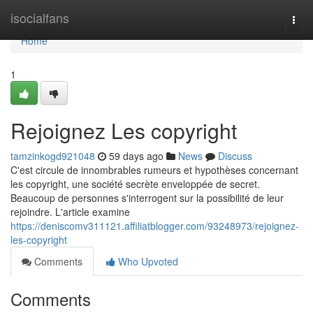
Home
isocialfans
Togg
navi
Home
1
Rejoignez Les copyright
tamzinkogd921048
59 days ago
News
Discuss
C'est circule de innombrables rumeurs et hypothèses concernant
les copyright, une société secrète enveloppée de secret.
Beaucoup de personnes s'interrogent sur la possibilité de leur
rejoindre. L'article examine
https://deniscomv311121.affiliatblogger.com/93248973/rejoignez-
les-copyright
Comments
Who Upvoted
Comments