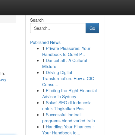
Search
Go
Published News
1
Private Pleasures: Your
Handbook to Quiet P...
1
Dancehall : A Cultural
Mixture
1
Driving Digital
nn.
Transformation: How a CIO
ovy-
Consu...
1
Finding the Right Financial
Advisor in Sydney
1
Solusi SEO di Indonesia
untuk Tingkatkan Pos...
1
Successful football
programs blend varied train...
1
Handling Your Finances :
Your Handbook to...