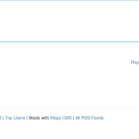
Rep
d
|
Top Users
| Made with
Kliqqi CMS
|
All RSS Feeds