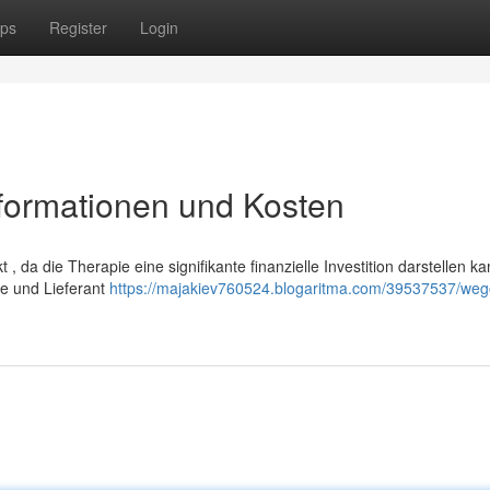
ps
Register
Login
nformationen und Kosten
, da die Therapie eine signifikante finanzielle Investition darstellen ka
ke und Lieferant
https://majakiev760524.blogaritma.com/39537537/weg