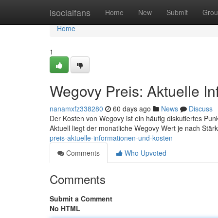
Home
isocialfans
Home
New
Submit
Grou
Home
1
Wegovy Preis: Aktuelle I
nanamxfz338280
60 days ago
News
Discuss
Der Kosten von Wegovy ist ein häufig diskutiertes Punkt 
Aktuell liegt der monatliche Wegovy Wert je nach Stär
preis-aktuelle-informationen-und-kosten
Comments
Who Upvoted
Comments
Submit a Comment
No HTML