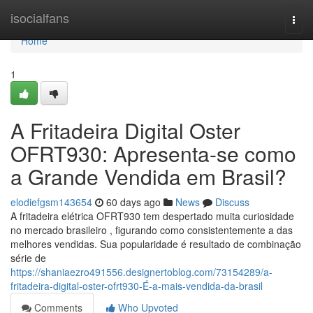
Home
isocialfans
Togg
navi
Home
1
A Fritadeira Digital Oster
OFRT930: Apresenta-se como
a Grande Vendida em Brasil?
elodiefgsm143654
60 days ago
News
Discuss
A fritadeira elétrica OFRT930 tem despertado muita curiosidade
no mercado brasileiro , figurando como consistentemente a das
melhores vendidas. Sua popularidade é resultado de combinação
série de
https://shaniaezro491556.designertoblog.com/73154289/a-
fritadeira-digital-oster-ofrt930-É-a-mais-vendida-da-brasil
Comments
Who Upvoted