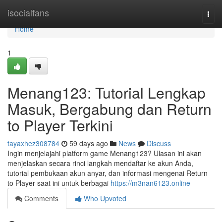
Home
isocialfans
Togg
navi
Home
1
Menang123: Tutorial Lengkap
Masuk, Bergabung dan Return
to Player Terkini
tayaxhez308784
59 days ago
News
Discuss
Ingin menjelajahi platform game Menang123? Ulasan ini akan
menjelaskan secara rinci langkah mendaftar ke akun Anda,
tutorial pembukaan akun anyar, dan informasi mengenai Return
to Player saat ini untuk berbagai
https://m3nan6123.online
Comments
Who Upvoted