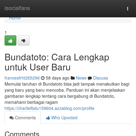
Home
isocialfans
Togg
navi
Home
1
Bundatoto: Cara Lengkap
untuk User Baru
francesfrht265296
58 days ago
News
Discuss
Memulai taruhan di Bundatoto bisa jadi tampak menakutkan bagi
yang baru yang baru mencoba. Panduan ini akan menjelaskan
gambaran lengkap tentang cara bergabung di Bundatoto,
memahami berbagai ragam
https://charliefbdu159604.azzablog.com/profile
Comments
Who Upvoted
Comments