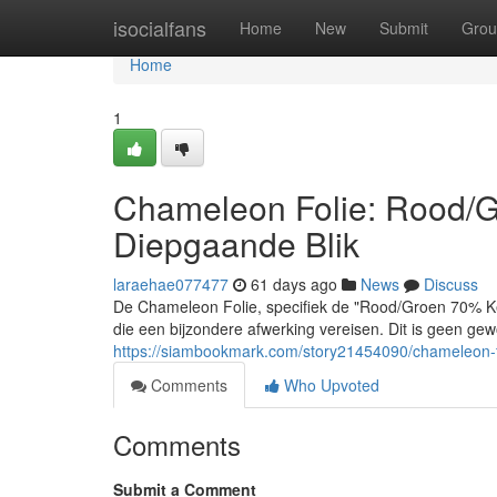
Home
isocialfans
Home
New
Submit
Grou
Home
1
Chameleon Folie: Rood/G
Diepgaande Blik
laraehae077477
61 days ago
News
Discuss
De Chameleon Folie, specifiek de "Rood/Groen 70% Ker
die een bijzondere afwerking vereisen. Dit is geen gewo
https://siambookmark.com/story21454090/chameleon-fo
Comments
Who Upvoted
Comments
Submit a Comment