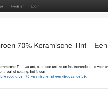
ps
Register
Login
roen 70% Keramische Tint – Een
amische Tint" variant, biedt een unieke en fascinerende optie voor p
ne verf of coating; het is een
lie-rood-groen-70-keramische-tint-een-diepgaande-blik