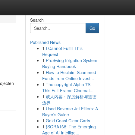
Search
Go
Published News
1
I Cannot Fulfill This
Request
1
ProSwing Irrigation System
Buying Handbook
1
How to Reclaim Scammed
Funds from Online Invest...
rojecten
1
The copyright Alpha 7S:
This Full-Frame Cinemat...
1
成人内容：深度解析与道德
边界
1
Used Reverse Jet Filters: A
Buyer's Guide
1
Gold Coast Clear Carts
1
{SORA168: The Emerging
Age of AI Intellige...