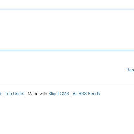
Rep
d
|
Top Users
| Made with
Kliqqi CMS
|
All RSS Feeds