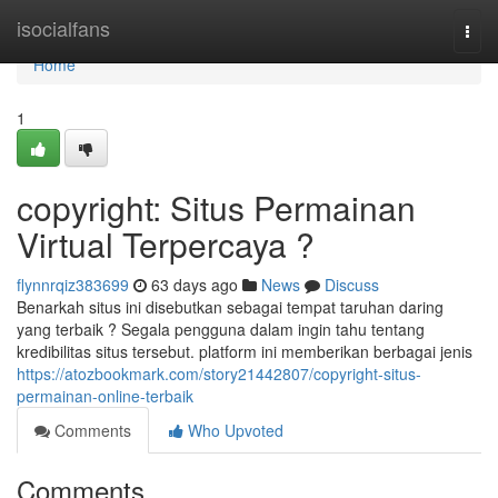
Home
isocialfans
Togg
navi
Home
1
copyright: Situs Permainan
Virtual Terpercaya ?
flynnrqiz383699
63 days ago
News
Discuss
Benarkah situs ini disebutkan sebagai tempat taruhan daring
yang terbaik ? Segala pengguna dalam ingin tahu tentang
kredibilitas situs tersebut. platform ini memberikan berbagai jenis
https://atozbookmark.com/story21442807/copyright-situs-
permainan-online-terbaik
Comments
Who Upvoted
Comments