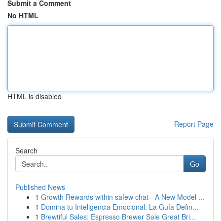
Submit a Comment
No HTML
HTML is disabled
Report Page
Search
Go
Published News
1
Growth Rewards within safew chat - A New Model ...
1
Domina tu Inteligencia Emocional: La Guía Defin...
1
Brewtiful Sales: Espresso Brewer Sale Great Bri...