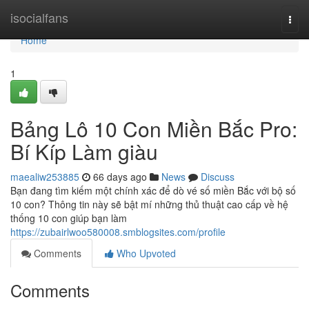
Home
isocialfans
Togg
navi
Home
1
Bảng Lô 10 Con Miền Bắc Pro:
Bí Kíp Làm giàu
maealiw253885
66 days ago
News
Discuss
Bạn đang tìm kiếm một chính xác để dò vé số miền Bắc với bộ số
10 con? Thông tin này sẽ bật mí những thủ thuật cao cấp về hệ
thống 10 con giúp bạn làm
https://zubairlwoo580008.smblogsites.com/profile
Comments
Who Upvoted
Comments