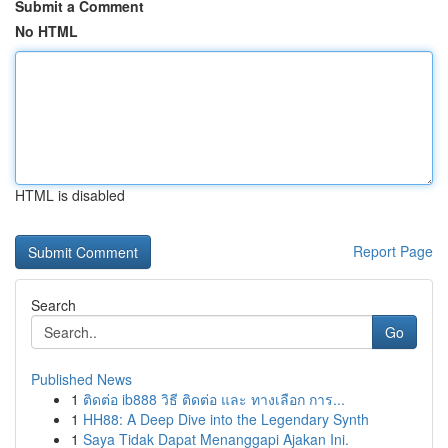
Submit a Comment
No HTML
HTML is disabled
Report Page
Search
Go
Published News
1
ติดต่อ ib888 วิธี ติดต่อ และ ทางเลือก การ...
1
HH88: A Deep Dive into the Legendary Synth
1
Saya Tidak Dapat Menanggapi Ajakan Ini.