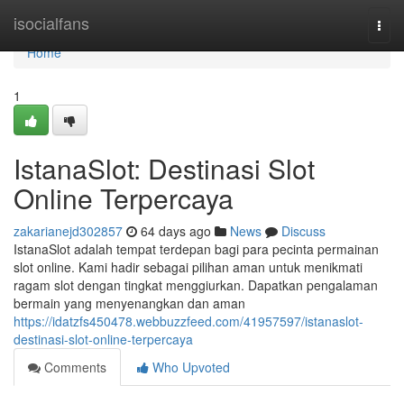
Home
isocialfans
Togg
navi
Home
1
IstanaSlot: Destinasi Slot
Online Terpercaya
zakarianejd302857
64 days ago
News
Discuss
IstanaSlot adalah tempat terdepan bagi para pecinta permainan
slot online. Kami hadir sebagai pilihan aman untuk menikmati
ragam slot dengan tingkat menggiurkan. Dapatkan pengalaman
bermain yang menyenangkan dan aman
https://idatzfs450478.webbuzzfeed.com/41957597/istanaslot-
destinasi-slot-online-terpercaya
Comments
Who Upvoted