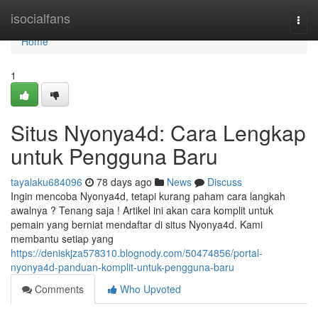
Home
isocialfans
Togg
navi
Home
1
Situs Nyonya4d: Cara Lengkap
untuk Pengguna Baru
tayalaku684096
78 days ago
News
Discuss
Ingin mencoba Nyonya4d, tetapi kurang paham cara langkah
awalnya ? Tenang saja ! Artikel ini akan cara komplit untuk
pemain yang berniat mendaftar di situs Nyonya4d. Kami
membantu setiap yang
https://deniskjza578310.blognody.com/50474856/portal-
nyonya4d-panduan-komplit-untuk-pengguna-baru
Comments
Who Upvoted