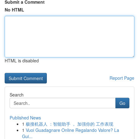
Submit a Comment
No HTML
HTML is disabled
Report Page
Search
Go
Published News
1
极搜机器人 ：智能助手 ， 加强你的 工作表现
1
Vuoi Guadagnare Online Regalando Valore? La
Gui...