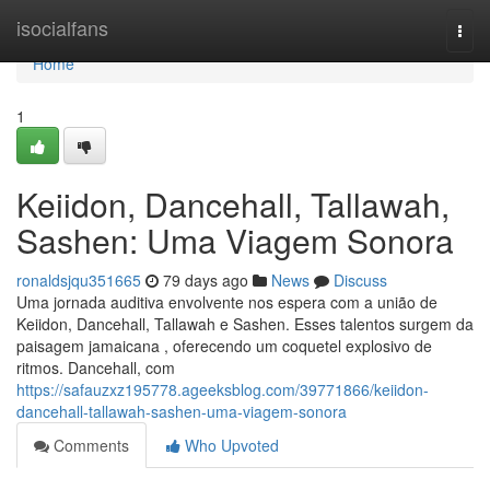
Home
isocialfans
Togg
navi
Home
1
Keiidon, Dancehall, Tallawah,
Sashen: Uma Viagem Sonora
ronaldsjqu351665
79 days ago
News
Discuss
Uma jornada auditiva envolvente nos espera com a união de
Keiidon, Dancehall, Tallawah e Sashen. Esses talentos surgem da
paisagem jamaicana , oferecendo um coquetel explosivo de
ritmos. Dancehall, com
https://safauzxz195778.ageeksblog.com/39771866/keiidon-
dancehall-tallawah-sashen-uma-viagem-sonora
Comments
Who Upvoted