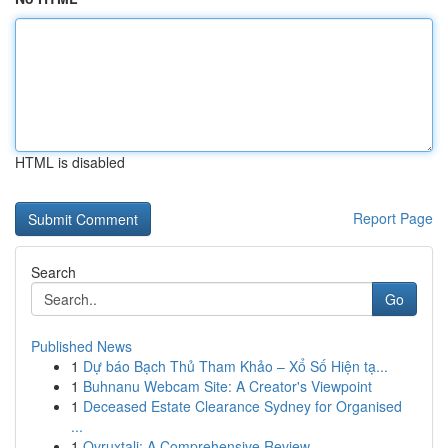
HTML is disabled
Report Page
Search
Go
Published News
1
Dự báo Bạch Thủ Tham Khảo – Xổ Số Hiện tạ...
1
Buhnanu Webcam Site: A Creator's Viewpoint
1
Deceased Estate Clearance Sydney for Organised
...
1
Ovruxtali: A Comprehensive Review