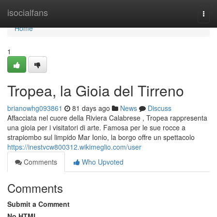
Home
isocialfans
Togg
navi
Home
1
Tropea, la Gioia del Tirreno
brianowhg093861
81 days ago
News
Discuss
Affacciata nel cuore della Riviera Calabrese , Tropea rappresenta
una gioia per i visitatori di arte. Famosa per le sue rocce a
strapiombo sul limpido Mar Ionio, la borgo offre un spettacolo
https://inestvcw800312.wikimeglio.com/user
Comments
Who Upvoted
Comments
Submit a Comment
No HTML