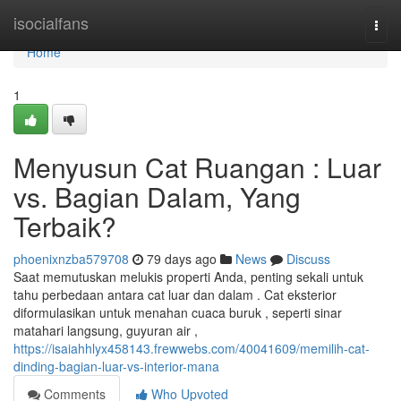
Home
isocialfans
Togg
navi
Home
1
Menyusun Cat Ruangan : Luar
vs. Bagian Dalam, Yang
Terbaik?
phoenixnzba579708
79 days ago
News
Discuss
Saat memutuskan melukis properti Anda, penting sekali untuk
tahu perbedaan antara cat luar dan dalam . Cat eksterior
diformulasikan untuk menahan cuaca buruk , seperti sinar
matahari langsung, guyuran air ,
https://isaiahhlyx458143.frewwebs.com/40041609/memilih-cat-
dinding-bagian-luar-vs-interior-mana
Comments
Who Upvoted