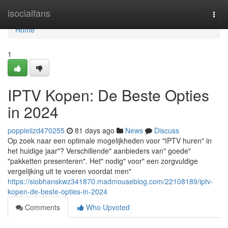
Home
isocialfans
Togg
navi
Home
1
IPTV Kopen: De Beste Opties
in 2024
poppieiizd470255
81 days ago
News
Discuss
Op zoek naar een optimale mogelijkheden voor "IPTV huren" in
het huidige jaar"? Verschillende" aanbieders van" goede"
"pakketten presenteren". Het" nodig" voor" een zorgvuldige
vergelijking uit te voeren voordat men"
https://siobhanskwz341870.madmouseblog.com/22108189/iptv-
kopen-de-beste-opties-in-2024
Comments
Who Upvoted