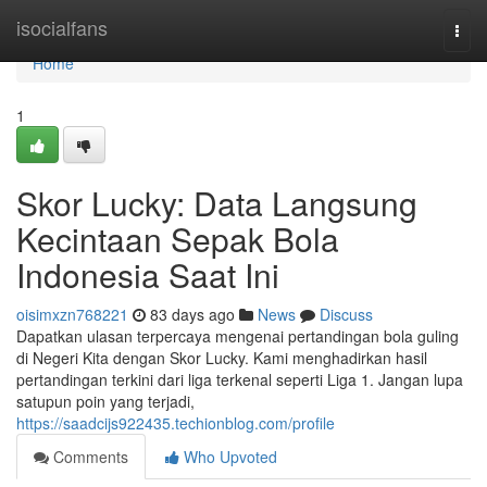
Home
isocialfans
Togg
navi
Home
1
Skor Lucky: Data Langsung
Kecintaan Sepak Bola
Indonesia Saat Ini
oisimxzn768221
83 days ago
News
Discuss
Dapatkan ulasan terpercaya mengenai pertandingan bola guling
di Negeri Kita dengan Skor Lucky. Kami menghadirkan hasil
pertandingan terkini dari liga terkenal seperti Liga 1. Jangan lupa
satupun poin yang terjadi,
https://saadcijs922435.techionblog.com/profile
Comments
Who Upvoted