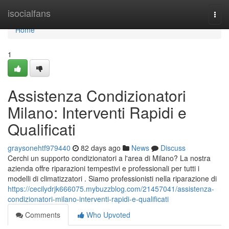
Home
isocialfans
Togg
navi
Home
1
Assistenza Condizionatori
Milano: Interventi Rapidi e
Qualificati
graysonehtf979440
82 days ago
News
Discuss
Cerchi un supporto condizionatori a l'area di Milano? La nostra
azienda offre riparazioni tempestivi e professionali per tutti i
modelli di climatizzatori . Siamo professionisti nella riparazione di
https://cecilydrjk666075.mybuzzblog.com/21457041/assistenza-
condizionatori-milano-interventi-rapidi-e-qualificati
Comments
Who Upvoted