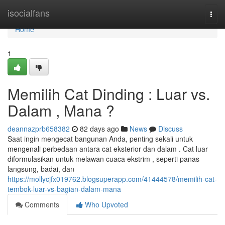
Home
isocialfans
Togg
navi
Home
1
Memilih Cat Dinding : Luar vs.
Dalam , Mana ?
deannazprb658382
82 days ago
News
Discuss
Saat ingin mengecat bangunan Anda, penting sekali untuk
mengenali perbedaan antara cat eksterior dan dalam . Cat luar
diformulasikan untuk melawan cuaca ekstrim , seperti panas
langsung, badai, dan
https://mollycjfx019762.blogsuperapp.com/41444578/memilih-cat-
tembok-luar-vs-bagian-dalam-mana
Comments
Who Upvoted