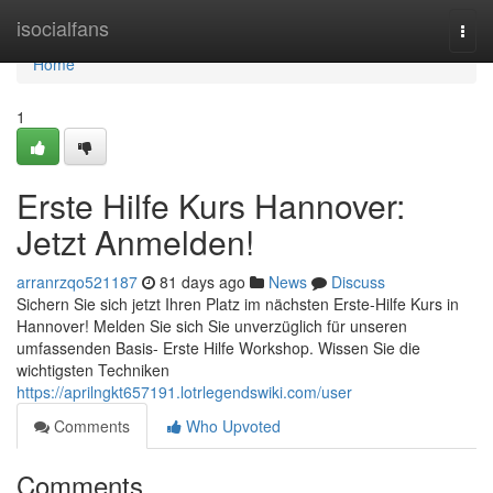
Home
isocialfans
Togg
navi
Home
1
Erste Hilfe Kurs Hannover:
Jetzt Anmelden!
arranrzqo521187
81 days ago
News
Discuss
Sichern Sie sich jetzt Ihren Platz im nächsten Erste-Hilfe Kurs in
Hannover! Melden Sie sich Sie unverzüglich für unseren
umfassenden Basis- Erste Hilfe Workshop. Wissen Sie die
wichtigsten Techniken
https://aprilngkt657191.lotrlegendswiki.com/user
Comments
Who Upvoted
Comments