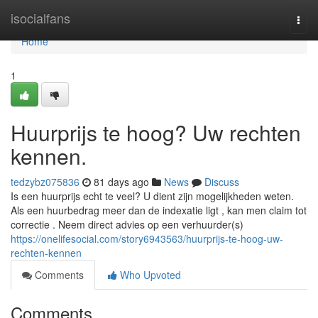
Home
isocialfans
Togg
navi
Home
1
Huurprijs te hoog? Uw rechten
kennen.
tedzybz075836
81 days ago
News
Discuss
Is een huurprijs echt te veel? U dient zijn mogelijkheden weten.
Als een huurbedrag meer dan de indexatie ligt , kan men claim tot
correctie . Neem direct advies op een verhuurder(s)
https://onelifesocial.com/story6943563/huurprijs-te-hoog-uw-
rechten-kennen
Comments
Who Upvoted
Comments