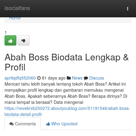
Home
isocialfans
Togg
navi
Home
1
Abah Boss Biodata Lengkap &
Profil
aprilqdfq552060
81 days ago
News
Discuss
Mencari tahu lebih banyak tentang tokoh Abah Boss? Artikel ini
menyajikan profil lengkap dan gambaran memukau mengenai
Abah Boss. Apakah sebenarnya Abah Boss? Berapa dirinya? Di
mana tempat ia berasal? Data mengenai
https://nevekrxb250272.aboutyoublog.com/51191546/abah-boss-
biodata-detail-profil
Comments
Who Upvoted