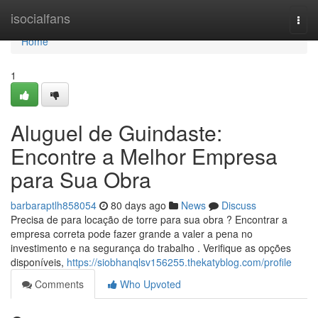
Home
isocialfans
Togg
navi
Home
1
Aluguel de Guindaste:
Encontre a Melhor Empresa
para Sua Obra
barbaraptlh858054
80 days ago
News
Discuss
Precisa de para locação de torre para sua obra ? Encontrar a
empresa correta pode fazer grande a valer a pena no
investimento e na segurança do trabalho . Verifique as opções
disponíveis,
https://siobhanqlsv156255.thekatyblog.com/profile
Comments
Who Upvoted