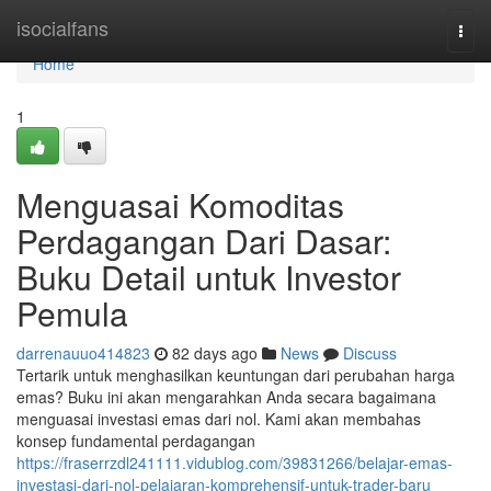
Home
isocialfans
Togg
navi
Home
1
Menguasai Komoditas
Perdagangan Dari Dasar:
Buku Detail untuk Investor
Pemula
darrenauuo414823
82 days ago
News
Discuss
Tertarik untuk menghasilkan keuntungan dari perubahan harga
emas? Buku ini akan mengarahkan Anda secara bagaimana
menguasai investasi emas dari nol. Kami akan membahas
konsep fundamental perdagangan
https://fraserrzdl241111.vidublog.com/39831266/belajar-emas-
investasi-dari-nol-pelajaran-komprehensif-untuk-trader-baru