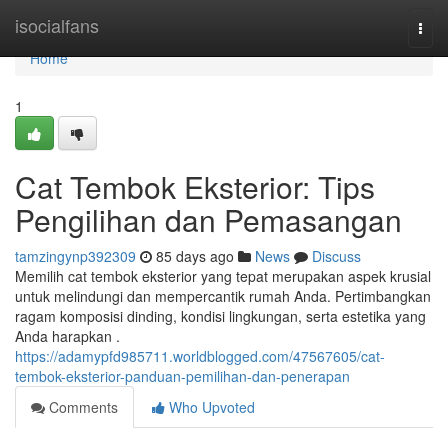
Home
isocialfans
Togg
navi
Home
1
Cat Tembok Eksterior: Tips
Pengilihan dan Pemasangan
tamzingynp392309
85 days ago
News
Discuss
Memilih cat tembok eksterior yang tepat merupakan aspek krusial
untuk melindungi dan mempercantik rumah Anda. Pertimbangkan
ragam komposisi dinding, kondisi lingkungan, serta estetika yang
Anda harapkan .
https://adamypfd985711.worldblogged.com/47567605/cat-
tembok-eksterior-panduan-pemilihan-dan-penerapan
Comments
Who Upvoted