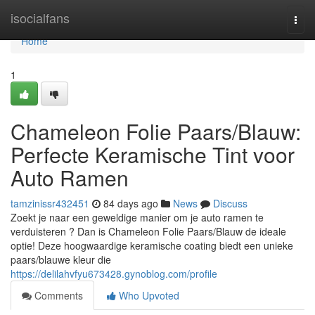
Home
isocialfans
Togg
navi
Home
1
Chameleon Folie Paars/Blauw:
Perfecte Keramische Tint voor
Auto Ramen
tamzinissr432451
84 days ago
News
Discuss
Zoekt je naar een geweldige manier om je auto ramen te
verduisteren ? Dan is Chameleon Folie Paars/Blauw de ideale
optie! Deze hoogwaardige keramische coating biedt een unieke
paars/blauwe kleur die
https://delilahvfyu673428.gynoblog.com/profile
Comments
Who Upvoted