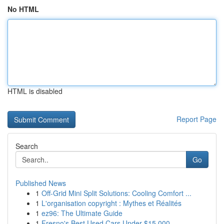
No HTML
HTML is disabled
Report Page
Search
Go
Published News
1
Off-Grid Mini Split Solutions: Cooling Comfort ...
1
L'organisation copyright : Mythes et Réalités
1
ez96: The Ultimate Guide
1
Fresno's Best Used Cars Under $15,000