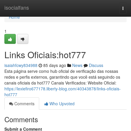
Home
isocialfans
Togg
navi
Home
1
Links Oficiais:hot777
isaiahfcwy834988
85 days ago
News
Discuss
Esta página serve como hub oficial de verificação das nossas
redes e perfis externos, garantindo que você está seguindo os
canais oficiais da hot777 Canais Verificados: Website Oficial:
https://lexiefiro677178.liberty-blog.com/40343878/links-oficiais-
hot777
Comments
Who Upvoted
Comments
Submit a Comment