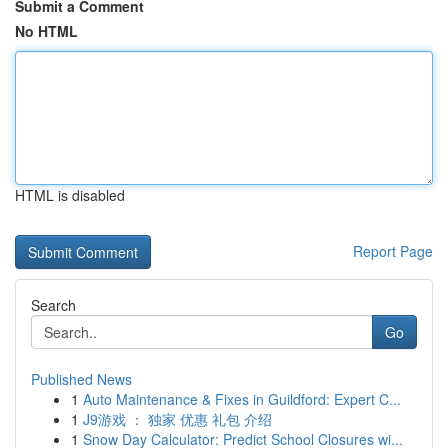
Submit a Comment
No HTML
HTML is disabled
Report Page
Search
Go
Published News
1
Auto Maintenance & Fixes in Guildford: Expert C...
1
J9游戏 ： 独家 优惠 礼包 介绍
1
Snow Day Calculator: Predict School Closures wi...