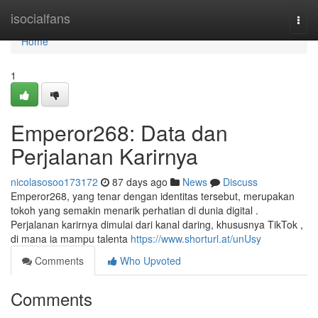
Home
isocialfans
Togg
navi
Home
1
Emperor268: Data dan
Perjalanan Karirnya
nicolasosoo173172
87 days ago
News
Discuss
Emperor268, yang tenar dengan identitas tersebut, merupakan
tokoh yang semakin menarik perhatian di dunia digital .
Perjalanan karirnya dimulai dari kanal daring, khususnya TikTok ,
di mana ia mampu talenta
https://www.shorturl.at/unUsy
Comments
Who Upvoted
Comments