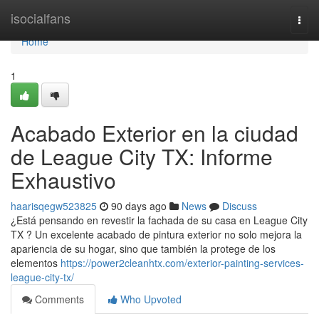
Home
isocialfans
Togg
navi
Home
1
Acabado Exterior en la ciudad
de League City TX: Informe
Exhaustivo
haarisqegw523825
90 days ago
News
Discuss
¿Está pensando en revestir la fachada de su casa en League City
TX ? Un excelente acabado de pintura exterior no solo mejora la
apariencia de su hogar, sino que también la protege de los
elementos
https://power2cleanhtx.com/exterior-painting-services-
league-city-tx/
Comments
Who Upvoted