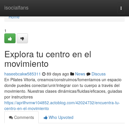
Home
isocialfans
Togg
navi
Home
1
Explora tu centro en el
movimiento
haseebcakw585311
89 days ago
News
Discuss
En Pilates Vitoria, creamos/construimos/fomentamos un espacio
donde puedes conectar/unir/integrar con tu cuerpo a través del
movimiento. Nuestras clases dinámicas/fluidas/eficaces, guiadas
por instructores
https://aprilhvmw104852.actoblog.com/42024732/encuentra-tu-
centro-en-el-movimiento
Comments
Who Upvoted