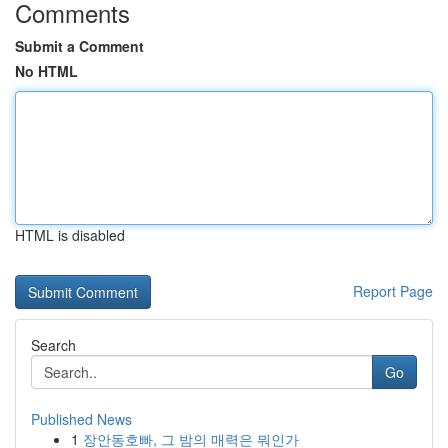
Comments
Submit a Comment
No HTML
HTML is disabled
Report Page
Search
Go
Published News
1
장안동호빠, 그 밤의 매력은 뭐인가